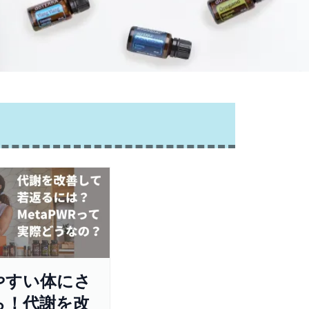
やすい体にさ
ら！代謝を改