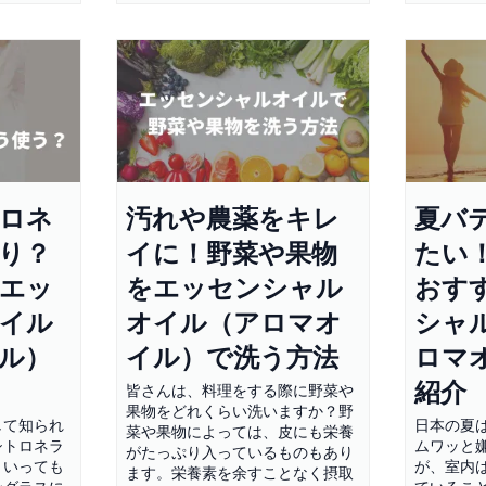
ロネ
汚れや農薬をキレ
夏バ
り？
イに！野菜や果物
たい
エッ
をエッセンシャル
おす
イル
オイル（アロマオ
シャ
ル）
イル）で洗う方法
ロマ
紹介
皆さんは、料理をする際に野菜や
果物をどれくらい洗いますか？野
して知られ
日本の夏
菜や果物によっては、皮にも栄養
シトロネラ
ムワッと
がたっぷり入っているものもあり
といっても
が、室内
ます。栄養素を余すことなく摂取