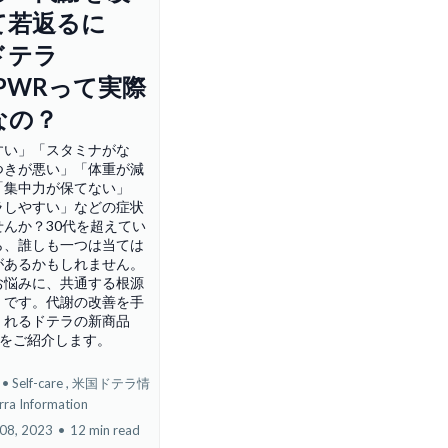
て若返るに
ドテラ
aPWRって実際
なの？
すい」「スタミナがな
つきが悪い」「体重が減
「集中力が保てない」
ラしやすい」などの症状
せんか？30代を超えてい
ら、誰しも一つは当ては
があるかもしれません。
お悩みに、共通する根源
」です。代謝の改善を手
くれるドテラの新商品
WRをご紹介します。
elf-care ,
米国ドテラ情
ra Information
08, 2023
•
12 min read