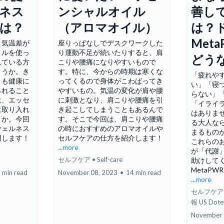
ネス
ンシャルオイル
善し
は？
（アロマオイル）
は？
Met
、気温差が
座りっぱなしでデスクワークした
イルを使っ
り運動不足が続いたりすると、肩
どう
れている方
こりや腰痛になりやすいもので
ょうか。き
す。特に、今からの時期は寒くな
「疲れや
りも健康に
ってくるので身体がこわばってき
い」「寝
られること
やすいもの。気温の変化が肩や腰
らない」
は、エッセ
に刺激となり、肩こりや腰痛を引
「イライ
に取り入れ
き起こしてしまうこともあるんで
はありま
うか。今回
す。そこで今回は、肩こりや腰痛
る大人な
ウェルネス
の時におすすめのアロマオイルや
まるもの
明します！
セルフケアの仕方を紹介します！
これらの
...more
が「代謝
セルフケア • Self-care
助けして
MetaP
 min read
November 08, 2023
•
14 min read
...more
セルフケア • S
報 US Doter
November 