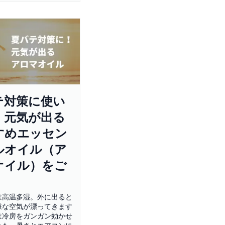
テ対策に使い
！元気が出る
すめエッセン
ルオイル（ア
オイル）をご
は高温多湿。外に出ると
嫌な空気が漂ってきます
は冷房をガンガン効かせ