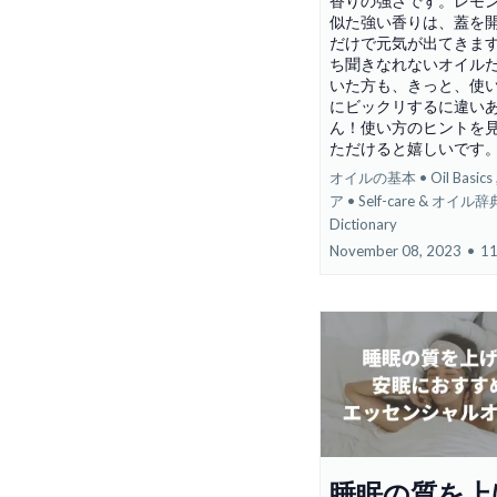
香りの強さです。レモ
似た強い香りは、蓋を
だけで元気が出てきま
ち聞きなれないオイル
いた方も、きっと、使
にビックリするに違い
ん！使い方のヒントを
ただけると嬉しいです
オイルの基本 • Oil Basics 
ア • Self-care &
オイル辞典 
Dictionary
November 08, 2023
•
11
睡眠の質を上