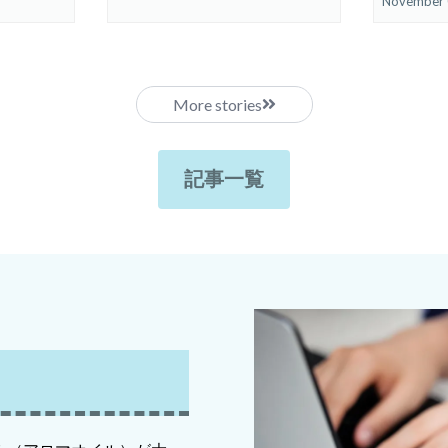
November 
More stories
記事一覧