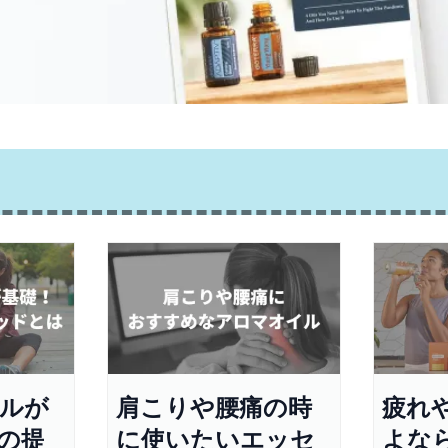
ルが
肩こりや腰痛の時
疲れ
の提
に使いたいエッセ
よな