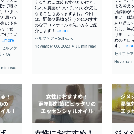
ングラスに
ているこ
するためには皮も食べたいけど、
開けて嗅ぐ
よる冷え
汚れや農薬がついていないか気に
す。いまい
度調節が
なることもありますよね。今回
だと思って
まい、体
は、野菜や果物を洗うのにおすす
い道の多さ
あり得ま
めなアロマオイルや洗い方をご紹
ありませ
前に、早
介します！
...more
見つけてい
げましょ
セルフケア • Self-care
。
...more
めのアロ
す。
...mo
November 08, 2023
•
10 min read
,
セルフケ
セルフケア • 
• Oil
November 
 min read
げ
女性におすすめ！
ジメ