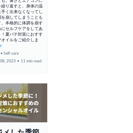
とも。暑さとエアコンに
を繰り返すと、身体の温
上手く出来なくなってし
調を崩してしまうことも
す。本格的に体調を崩す
めにセルフケアをしてあ
う！夏バテ対策におすす
マオイルをご紹介しま
re
Self-care
08, 2023
•
11 min read
ジメした季節