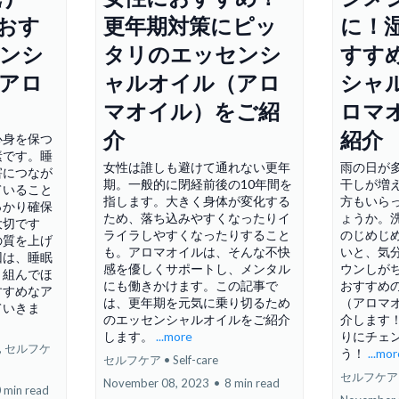
おす
更年期対策にピッ
に！
ンシ
タリのエッセンシ
すす
アロ
ャルオイル（アロ
シャ
マオイル）をご紹
ロマ
介
紹介
心身を保つ
素です。睡
女性は誰しも避けて通れない更年
雨の日が
害につなが
期。一般的に閉経前後の10年間を
干しが増
ていること
指します。大きく身体が変化する
方もいら
っかり確保
ため、落ち込みやすくなったりイ
ょうか。
大切です
ライラしやすくなったりすること
のじめじ
の質を上げ
も。アロマオイルは、そんな不快
いと、気
回は、睡眠
感を優しくサポートし、メンタル
ウンしが
り組んでほ
にも働きかけます。この記事で
おすすめ
すすめなア
は、更年期を元気に乗り切るため
（アロマ
ていきま
のエッセンシャルオイルをご紹介
介します
します。
...more
りにチェ
,
セルフケ
う！
...mo
セルフケア • Self-care
セルフケア • 
November 08, 2023
•
8 min read
 min read