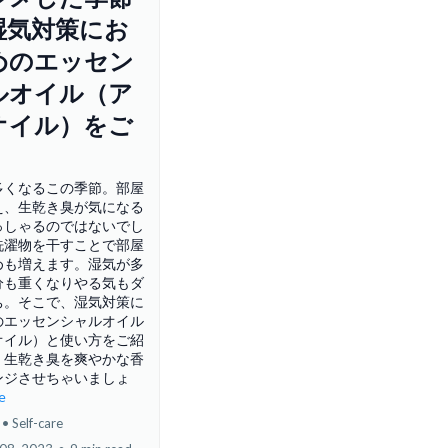
湿気対策にお
めのエッセン
ルオイル（ア
オイル）をご
多くなるこの季節。部屋
え、生乾き臭が気になる
っしゃるのではないでし
洗濯物を干すことで部屋
めも増えます。湿気が多
分も重くなりやる気もダ
ち。そこで、湿気対策に
のエッセンシャルオイル
オイル）と使い方をご紹
！生乾き臭を爽やかな香
ンジさせちゃいましょ
re
Self-care