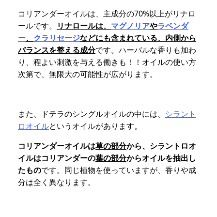
コリアンダーオイルは、主成分の70%以上がリナロ
ールです。
リナロールは、
マグノリア
や
ラベンダ
ー
、
クラリセージ
などにも含まれている、内側から
バランスを整える成分
です。ハーバルな香りも加わ
り、程よい刺激を与える働きも！！オイルの使い方
次第で、無限大の可能性が広がります。
また、ドテラのシングルオイルの中には、
シラント
ロオイル
というオイルがあります。
コリアンダーオイルは
草の部分
から、シラントロオ
イルはコリアンダーの
葉の部分
からオイルを抽出し
たもの
です。同じ植物を使っていますが、香りや成
分は全く異なります。