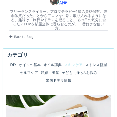
Ai♥
フリーランスライター。アロマテラピー1級の資格保有。虚
弱体質だったことからアロマを生活に取り入れるようにな
る。趣味は、旅行やドラマを観ること。その日の気分に合
ったアロマを部屋全体に香らせるのが、一番好きな使い
方。
Back to Blog
カテゴリ
DIY
オイルの基本
オイル辞典
スキンケア
ストレス軽減
セルフケア
妊娠・出産
子ども
消化のお悩み
米国ドテラ情報